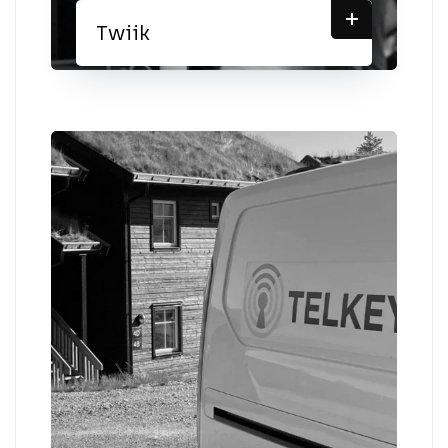
+
Twiik